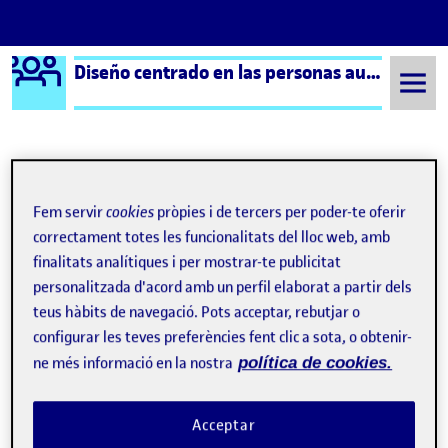
Logo Ágora
Diseño centrado en las personas aula 4
Saltar al contingut
Semestre 20221 - Aula 4
28 Setembre, 2022
Fem servir
cookies
pròpies i de tercers per poder-te oferir
28 Setembre, 2022
correctament totes les funcionalitats del lloc web, amb
finalitats analítiques i per mostrar-te publicitat
personalitzada d'acord amb un perfil elaborat a partir dels
teus hàbits de navegació. Pots acceptar, rebutjar o
configurar les teves preferències fent clic a sota, o obtenir-
ne més informació en la nostra
política de cookies.
Acceptar