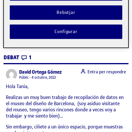
Rebutjar
PEC 1: Diseño Universal
Publicat per
Configurar
Publicat per
Tania Hidalgo Baena
Visibilitat:
Data de publicació
a PEC 1: Diseño Universal
Públic
-
28 Set. 2022
-
1 comentari
CONTRIBUTIONS
EL PEC 1: DISEÑO UNIVERSAL
DEBAT
1
says:
David Ortega Gómez
Entra per respondre
Visibilitat:
Públic
4 octubre, 2022
Hola Tania,
Realizas un muy buen trabajo de recopilación de datos en
el museo del diseño de Barcelona, (soy asiduo visitante
del museo, tengo varios rincones donde a veces voy a
trabajar y me siento bien)…
Sin embargo, cíñete a un único espacio, porque muestras