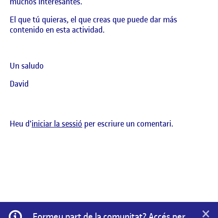
muchos interesantes.
El que tú quieras, el que creas que puede dar más
contenido en esta actividad.
Un saludo
David
Heu d'
iniciar la sessió
per escriure un comentari.
×
Informació
Formeu part de la comunitat? Accés per